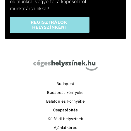
oldalunkra, vegye fel a kapcsolatot
munkatársainkkal!
REGISZTRÁLOK 
HELYSZÍNKÉNT
Budapest
Budapest környéke
Balaton és környéke
Csapatépítés
Külföldi helyszínek
Ajánlatkérés