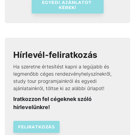
EGYEDI AJÁNLATOT 
KÉREK!
Hírlevél-feliratkozás
Ha szeretne értesítést kapni a legújabb és
legmenőbb céges rendezvényhelyszínekről,
study tour programjainkról és egyedi
ajánlatainkról, töltse ki az alábbi űrlapot!
Iratkozzon fel cégeknek szóló
hírlevelünkre!
FELIRATKOZÁS