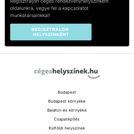
Regisztráljon céges rendezvényhelyszínként
oldalunkra, vegye fel a kapcsolatot
munkatársainkkal!
REGISZTRÁLOK 
HELYSZÍNKÉNT
Budapest
Budapest környéke
Balaton és környéke
Csapatépítés
Külföldi helyszínek