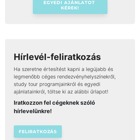
EGYEDI AJÁNLATOT 
KÉREK!
Hírlevél-feliratkozás
Ha szeretne értesítést kapni a legújabb és
legmenőbb céges rendezvényhelyszínekről,
study tour programjainkról és egyedi
ajánlatainkról, töltse ki az alábbi űrlapot!
Iratkozzon fel cégeknek szóló
hírlevelünkre!
FELIRATKOZÁS