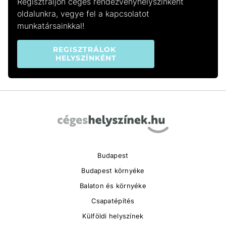
Regisztráljon céges rendezvényhelyszínként
oldalunkra, vegye fel a kapcsolatot
munkatársainkkal!
REGISZTRÁLOK 
HELYSZÍNKÉNT
Budapest
Budapest környéke
Balaton és környéke
Csapatépítés
Külföldi helyszínek