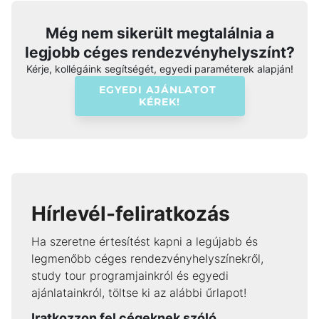
Még nem sikerült megtalálnia a
legjobb céges rendezvényhelyszínt?
Kérje, kollégáink segítségét, egyedi paraméterek alapján!
EGYEDI AJÁNLATOT 
KÉREK!
Hírlevél-feliratkozás
Ha szeretne értesítést kapni a legújabb és
legmenőbb céges rendezvényhelyszínekről,
study tour programjainkról és egyedi
ajánlatainkról, töltse ki az alábbi űrlapot!
Iratkozzon fel cégeknek szóló