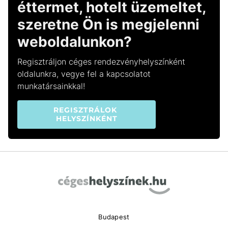
éttermet, hotelt üzemeltet,
szeretne Ön is megjelenni
weboldalunkon?
Regisztráljon céges rendezvényhelyszínként
oldalunkra, vegye fel a kapcsolatot
munkatársainkkal!
REGISZTRÁLOK 
HELYSZÍNKÉNT
Budapest