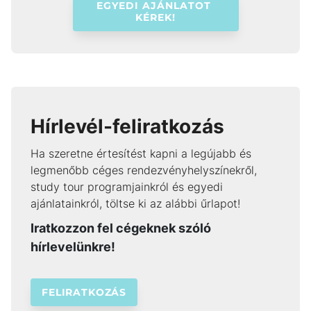
EGYEDI AJÁNLATOT 
KÉREK!
Hírlevél-feliratkozás
Ha szeretne értesítést kapni a legújabb és
legmenőbb céges rendezvényhelyszínekről,
study tour programjainkról és egyedi
ajánlatainkról, töltse ki az alábbi űrlapot!
Iratkozzon fel cégeknek szóló
hírlevelünkre!
FELIRATKOZÁS