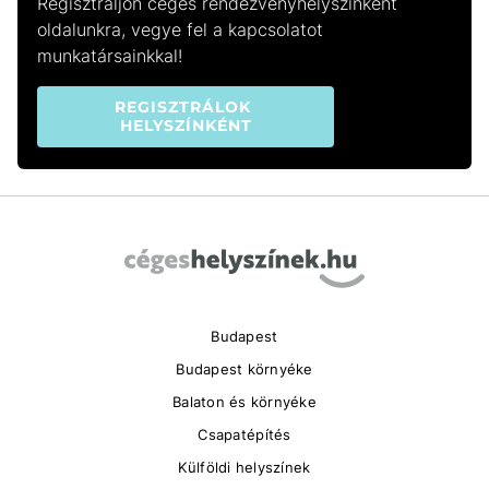
Regisztráljon céges rendezvényhelyszínként
oldalunkra, vegye fel a kapcsolatot
munkatársainkkal!
REGISZTRÁLOK 
HELYSZÍNKÉNT
Budapest
Budapest környéke
Balaton és környéke
Csapatépítés
Külföldi helyszínek