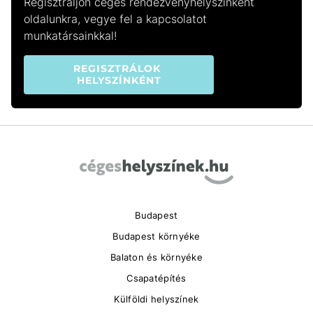
Regisztráljon céges rendezvényhelyszínként
oldalunkra, vegye fel a kapcsolatot
munkatársainkkal!
REGISZTRÁLOK 
HELYSZÍNKÉNT
Budapest
Budapest környéke
Balaton és környéke
Csapatépítés
Külföldi helyszínek