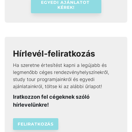
EGYEDI AJÁNLATOT 
KÉREK!
Hírlevél-feliratkozás
Ha szeretne értesítést kapni a legújabb és
legmenőbb céges rendezvényhelyszínekről,
study tour programjainkról és egyedi
ajánlatainkról, töltse ki az alábbi űrlapot!
Iratkozzon fel cégeknek szóló
hírlevelünkre!
FELIRATKOZÁS