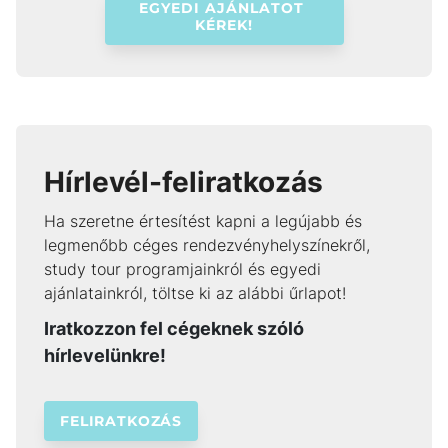
EGYEDI AJÁNLATOT 
KÉREK!
Hírlevél-feliratkozás
Ha szeretne értesítést kapni a legújabb és
legmenőbb céges rendezvényhelyszínekről,
study tour programjainkról és egyedi
ajánlatainkról, töltse ki az alábbi űrlapot!
Iratkozzon fel cégeknek szóló
hírlevelünkre!
FELIRATKOZÁS