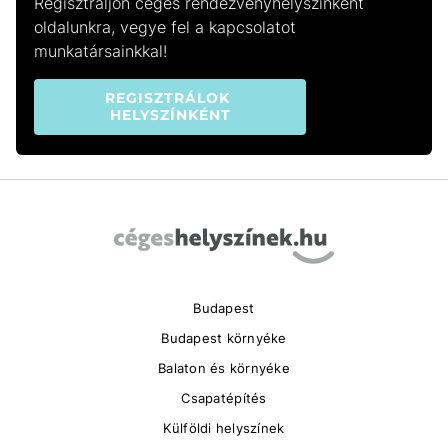
Regisztráljon céges rendezvényhelyszínként
oldalunkra, vegye fel a kapcsolatot
munkatársainkkal!
REGISZTRÁLOK 
HELYSZÍNKÉNT
Budapest
Budapest környéke
Balaton és környéke
Csapatépítés
Külföldi helyszínek