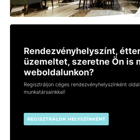
Rendezvényhelyszínt, étter
üzemeltet, szeretne Ön is 
weboldalunkon?
Regisztráljon céges rendezvényhelyszínként oldal
munkatársainkkal!
REGISZTRÁLOK HELYSZÍNKÉNT