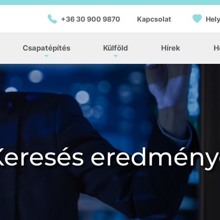
+36 30 900 9870
Kapcsolat
Hely
Csapatépítés
Külföld
Hírek
H
Keresés eredmény