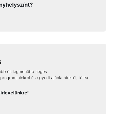
nyhelyszínt?
s
újabb és legmenőbb céges
programjainkról és egyedi ajánlatainkról, töltse
írlevelünkre!