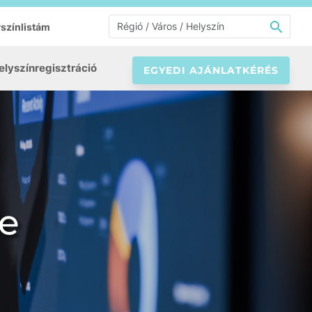
színlistám
elyszínregisztráció
EGYEDI AJÁNLATKÉRÉS
e