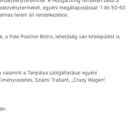
endezvényteremmel. A Hungaroring területén belül a
endezvénytermeket, egyéni megállapodással. 1 db 50-60
almas terem áll rendelkezésre.
a Pole Position Bistro, lehetőség van kitelepülést is
valamint a Tanpálya szolgáltatásai egyéni
 Élményvezetés, Sziámi Trabant, „Crazy Wagen”,
tén