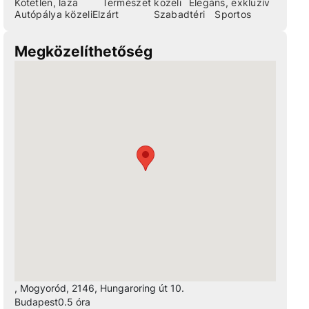
Kötetlen, laza
Természet közeli
Elegáns, exkluzív
Autópálya közeli
Elzárt
Szabadtéri
Sportos
Megközelíthetőség
, Mogyoród, 2146, Hungaroring út 10.
Budapest
0.5 óra