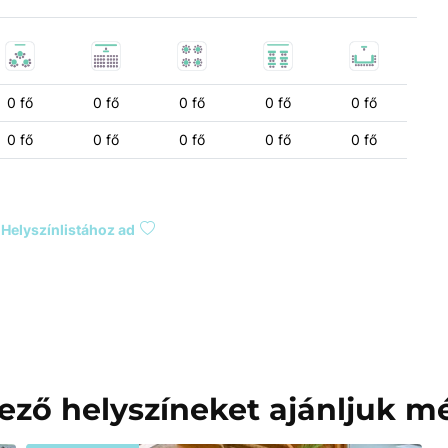
0 fő
0 fő
0 fő
0 fő
0 fő
0 fő
0 fő
0 fő
0 fő
0 fő
Helyszínlistához ad
ező helyszíneket ajánljuk 