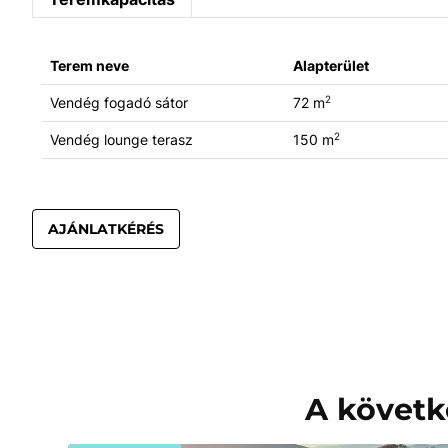
Terem neve
Alapterület
2
Vendég fogadó sátor
72 m
2
Vendég lounge terasz
150 m
AJÁNLATKÉRÉS
A követk