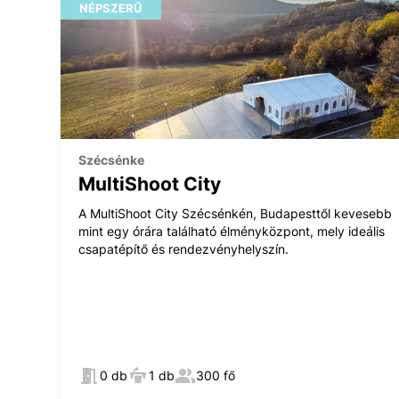
NÉPSZERŰ
Szécsénke
MultiShoot City
A MultiShoot City Szécsénkén, Budapesttől kevesebb
mint egy órára található élményközpont, mely ideális
csapatépítő és rendezvényhelyszín.
0 db
1 db
300 fő