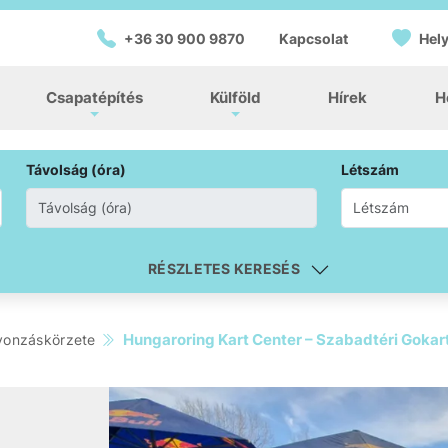
+36 30 900 9870
Kapcsolat
Hely
Csapatépítés
Külföld
Hírek
H
Távolság (óra)
Létszám
RÉSZLETES KERESÉS
Hungaroring Kart Center – Szabadtéri Gokar
vonzáskörzete