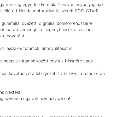
8
gyarország egyetlen Formula 1-es versenypályájának
l ellátott Honda motorokkal felszerelt SODI GT4-R
gumifallal övezett, digitális időmérőrendszerrel
mas baráti versengésre, legénybúcsúkra, családi
kre egyaránt.
kár éjszakai futamok lebonyolítását is.
etsz a futamok között egy kis frissítőre vagy
mon követheted a kihelyezett LCD TV-n, a futam után
unk Nektek!
g szívében egy exkluzív helyszínen!