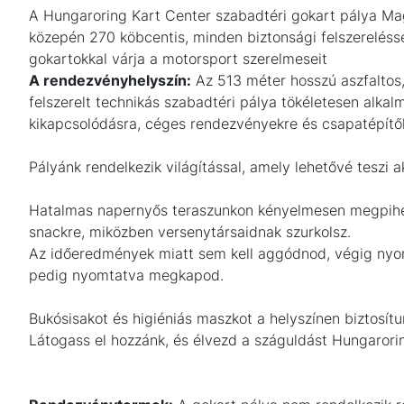
A Hungaroring Kart Center szabadtéri gokart pálya Ma
közepén 270 köbcentis, minden biztonsági felszerelésse
gokartokkal várja a motorsport szerelmeseit
A rendezvényhelyszín:
Az 513 méter hosszú aszfaltos, 
felszerelt technikás szabadtéri pálya tökéletesen alkal
kikapcsolódásra, céges rendezvényekre és csapatépítő
Pályánk rendelkezik világítással, amely lehetővé teszi a
Hatalmas napernyős teraszunkon kényelmesen megpihenh
snackre, miközben versenytársaidnak szurkolsz.
Az időeredmények miatt sem kell aggódnod, végig nyo
pedig nyomtatva megkapod.
Bukósisakot és higiéniás maszkot a helyszínen biztosít
Látogass el hozzánk, és élvezd a száguldást Hungarorin