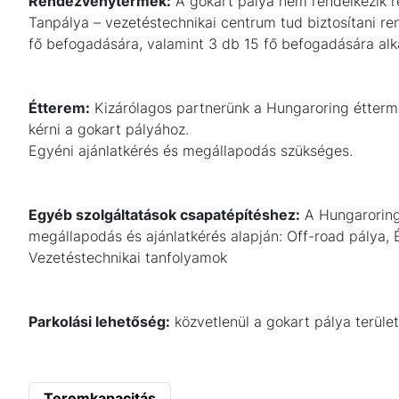
Rendezvénytermek:
A gokart pálya nem rendelkezik r
Tanpálya – vezetéstechnikai centrum tud biztosítani r
fő befogadására, valamint 3 db 15 fő befogadására alk
Étterem:
Kizárólagos partnerünk a Hungaroring étterme, 
kérni a gokart pályához.
Egyéni ajánlatkérés és megállapodás szükséges.
Egyéb szolgáltatások csapatépítéshez:
A Hungaroring 
megállapodás és ajánlatkérés alapján: Off-road pálya,
Vezetéstechnikai tanfolyamok
Parkolási lehetőség:
közvetlenül a gokart pálya terüle
Teremkapacitás