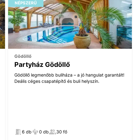
NÉPSZERŰ
Gödöllő
Partyház Gödöllő
Gödöllő legmenőbb buliháza – a jó hangulat garantált!
Deális céges csapatépítő és buli helyszín.
6 db
0 db
30 fő