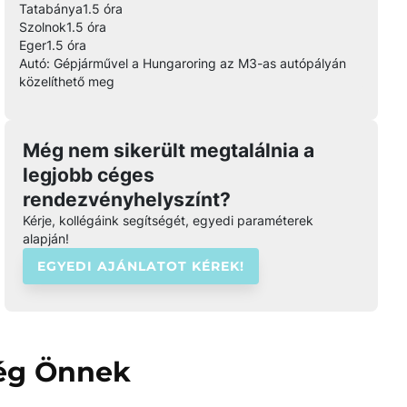
Tatabánya
1.5 óra
Szolnok
1.5 óra
Eger
1.5 óra
Autó: Gépjárművel a Hungaroring az M3-as autópályán
közelíthető meg
Még nem sikerült megtalálnia a
legjobb céges
rendezvényhelyszínt?
Kérje, kollégáink segítségét, egyedi paraméterek
alapján!
EGYEDI AJÁNLATOT KÉREK!
még Önnek