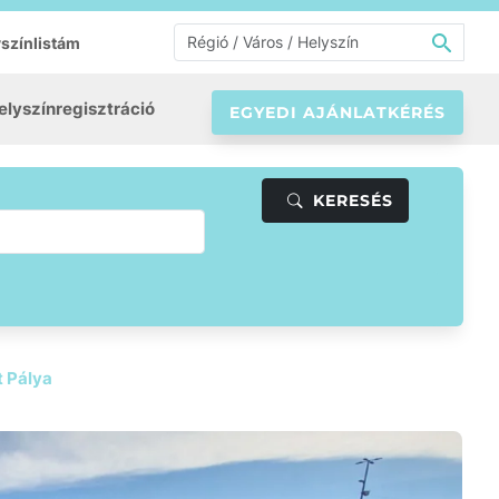
színlistám
elyszínregisztráció
EGYEDI AJÁNLATKÉRÉS
KERESÉS
t Pálya