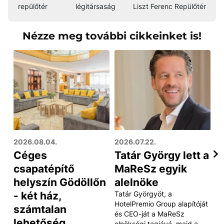
repülőtér
légitársaság
Liszt Ferenc Repülőtér
Nézze meg további cikkeinket is!
2026.08.04.
2026.07.22.
20
Céges
Tatár György lett a
5
csapatépítő
MaReSz egyik
c
helyszín Gödöllőn
alelnöke
p
- két ház,
Tatár Györgyöt, a
B
HotelPremio Group alapítóját
számtalan
a
és CEO-ját a MaReSz
lehetőség
i
elnökségi tagjává, majd a