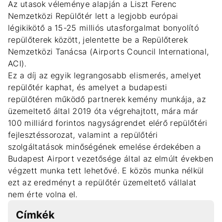
Az utasok véleménye alapján a Liszt Ferenc
Nemzetközi Repülőtér lett a legjobb európai
légikikötő a 15-25 milliós utasforgalmat bonyolító
repülőterek között, jelentette be a Repülőterek
Nemzetközi Tanácsa (Airports Council International,
ACI).
Ez a díj az egyik legrangosabb elismerés, amelyet
repülőtér kaphat, és amelyet a budapesti
repülőtéren működő partnerek kemény munkája, az
üzemeltető által 2019 óta végrehajtott, mára már
100 milliárd forintos nagyságrendet elérő repülőtéri
fejlesztéssorozat, valamint a repülőtéri
szolgáltatások minőségének emelése érdekében a
Budapest Airport vezetősége által az elmúlt években
végzett munka tett lehetővé. E közös munka nélkül
ezt az eredményt a repülőtér üzemeltető vállalat
nem érte volna el.
Címkék