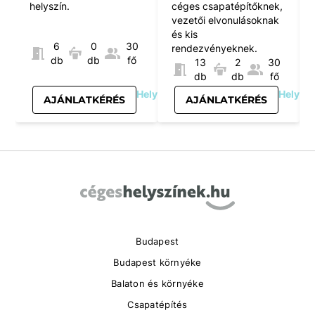
helyszín.
céges csapatépítőknek,
vezetői elvonulásoknak
és kis
6
0
30
rendezvényeknek.
db
db
fő
13
2
30
db
db
fő
Helyszínlistához
Helyszí
AJÁNLATKÉRÉS
AJÁNLATKÉRÉS
ad
Item
1
of
17
Budapest
Budapest környéke
Balaton és környéke
Csapatépítés