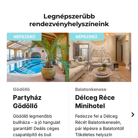
Legnépszerűbb
rendezvényhelyszíneink
NÉPSZERŰ
NÉPSZERŰ
Gödöllő
Balatonkenese
Partyház
Délceg Réce
Gödöllő
Minihotel
Gödöllő legmenőbb
Fedezze fel a Délceg
buliháza – a jó hangulat
Récét Balatonkenesén,
garantált! Deális céges
pár lépésre a Balatontól!
csapatépítő és buli
Tökéletes helyszín