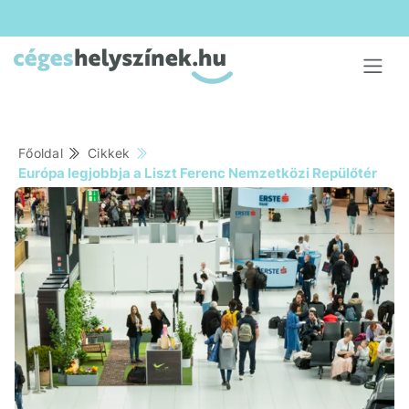
Főoldal
Cikkek
Európa legjobbja a Liszt Ferenc Nemzetközi Repülőtér